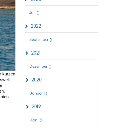
Juli (1)
2022
September (1)
2021
Dezember (1)
n kurzen
2020
swelt –
er
en.
Januar (1)
Roten
2019
April (1)