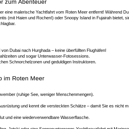
or zum Abenteuer
oder eine malerische Yachtfahrt vom Roten Meer entfernt! Während Du
s (mit Haien und Rochen!) oder Snoopy Island in Fujairah bietet, si
chlagbar.
ll von Dubai nach Hurghada – keine überfüllten Flughäfen!
ahlzeiten und sogar Unterwasser-Fotosessions.
lachen Schnorchelzonen und geduldigen Instruktoren.
ip im Roten Meer
vember (ruhige See, weniger Menschenmengen).
srüstung und kennt die versteckten Schätze – damit Sie es nicht 
Hut und eine wiederverwendbare Wasserflasche.