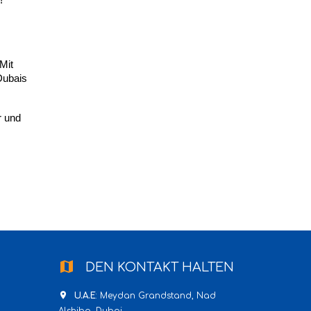
!
Mit
Dubais
r und
map
DEN KONTAKT HALTEN
place
U.A.E
: Meydan Grandstand, Nad