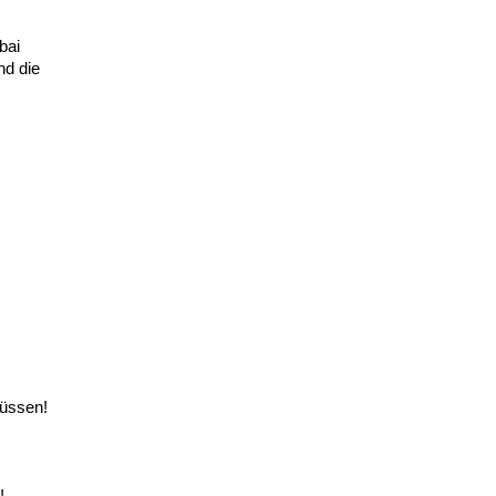
bai
nd die
müssen!