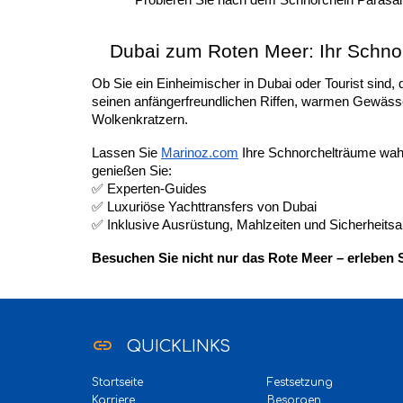
Probieren Sie nach dem Schnorcheln Parasail
Dubai zum Roten Meer: Ihr Schnor
Ob Sie ein Einheimischer in Dubai oder Tourist sind,
seinen anfängerfreundlichen Riffen, warmen Gewässe
Wolkenkratzern.
Lassen Sie
Marinoz.com
Ihre Schnorchelträume wahr
genießen Sie:
✅ Experten-Guides
✅ Luxuriöse Yachttransfers von Dubai
✅ Inklusive Ausrüstung, Mahlzeiten und Sicherheits
Besuchen Sie nicht nur das Rote Meer – erleben S
link
QUICKLINKS
Startseite
Festsetzung
Karriere
Besorgen