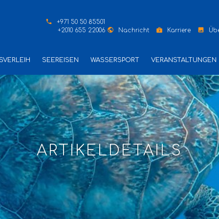
phone
+971 50 50 85501
public
next_week
image
+2010 655 22006
Nachricht
Karriere
Übe
SVERLEIH
SEEREISEN
WASSERSPORT
VERANSTALTUNGEN
ARTIKELDETAILS