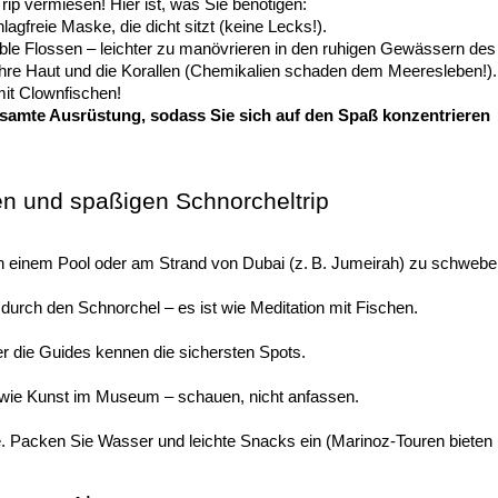
ip vermiesen! Hier ist, was Sie benötigen:
agfreie Maske, die dicht sitzt (keine Lecks!).
xible Flossen – leichter zu manövrieren in den ruhigen Gewässern de
hre Haut und die Korallen (Chemikalien schaden dem Meeresleben!).
it Clownfischen!
esamte Ausrüstung, sodass Sie sich auf den Spaß konzentrieren
en und spaßigen Schnorcheltrip
n einem Pool oder am Strand von Dubai (z. B. Jumeirah) zu schweb
durch den Schnorchel – es ist wie Meditation mit Fischen.
r die Guides kennen die sichersten Spots.
e wie Kunst im Museum – schauen, nicht anfassen.
 Packen Sie Wasser und leichte Snacks ein (Marinoz-Touren bieten 