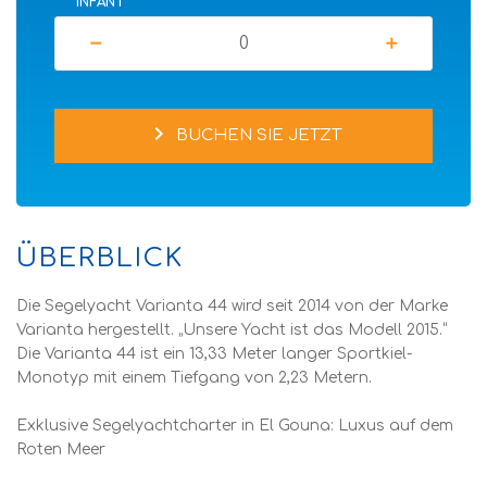
INFANT
remove
add
chevron_right
BUCHEN SIE JETZT
ÜBERBLICK
Die Segelyacht Varianta 44 wird seit 2014 von der Marke
Varianta hergestellt. „Unsere Yacht ist das Modell 2015.“
Die Varianta 44 ist ein 13,33 Meter langer Sportkiel-
Monotyp mit einem Tiefgang von 2,23 Metern.
Exklusive Segelyachtcharter in El Gouna: Luxus auf dem
Roten Meer