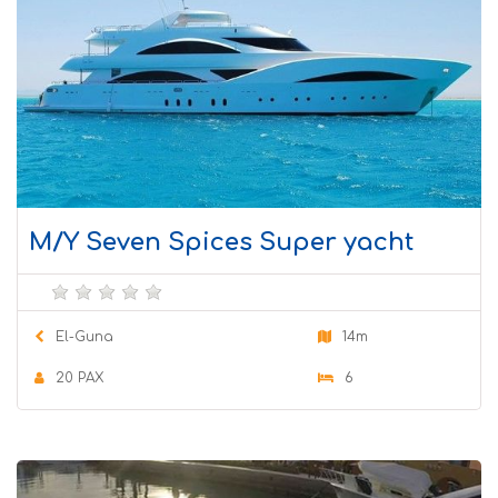
M/Y Seven Spices Super yacht
El-Guna
14m
20 PAX
6