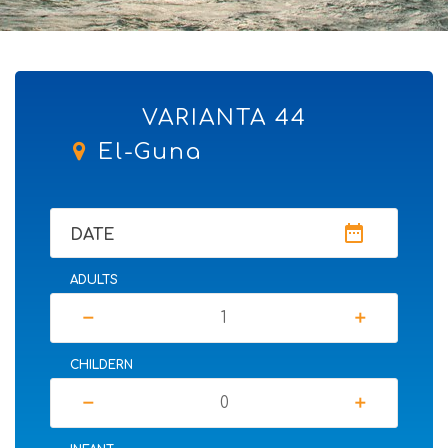
VARIANTA 44
El-Guna
date_range
DATE
ADULTS
remove
add
CHILDERN
remove
add