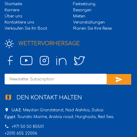
Startseite
Festsetzung
Karriere
Besorgen
Über uns
Mieten
Kontaktiere uns
Veranstaltungen
Verkaufen Sie Ihr Boot
Planen Sie Ihre Reise
WETTERVORHERSAGE
send
map
DEN KONTAKT HALTEN
place
U.A.E
: Meydan Grandstand, Nad Alshiba, Dubai.
Egypt
: Touristic Marine, Arabia road, Hurghada, Red Sea.
phone
+971 50 50 85501
+2010 655 22006