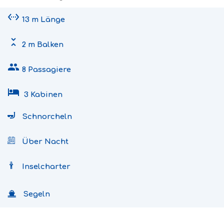
settings_ethernet
13 m Länge
unfold_less
2 m Balken
people
8 Passagiere
hotel
3 Kabinen
Schnorcheln
Über Nacht
Inselcharter
Segeln